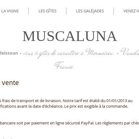
LA VIGNE
LES GÎTES
LES GALÉJADES
VENEZ 
MUSCALUNA
• vins
gîtes de caractère à Mormoiron • Vauclu
&
deissoun
France​
 vente
frais de transport et de livraison. Notre tarif est établi du 01/01/2013 au
fications avant la date d'échéance. Le prix est exigible à la commande.
 bancaire soit par paiement en ligne sécurisé PayPal. Les règlements par ch