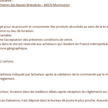
suivante :
 chemin des Basses Briguières – 84570 Mormoiron
gal pour se procurer et consommer des produits alcoolisés au sens de la loi 
nce ou lieu de livraison.
emandées
e l'acceptation des présentes conditions de vente.
s dans le site est réservée aux acheteurs qui résident en France métropolita
e zone géographique.
2 cartons.
à l’adresse indiquée par l’acheteur après la validation de la commande par le 
 règlement.
rteur, livraison dans les meilleurs délais (après réception du règlement) sur 
n cas d'absence, il est déposé dans le bureau de poste le plus proche. Assura