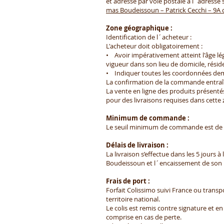
et adressé par voie postale à l´adresse 
mas Boudeissoun – Patrick Cecchi – 9A
Zone géographique :
Identification de l´acheteur :
L'acheteur doit obligatoirement :
• Avoir impérativement atteint l'âge lé
vigueur dans son lieu de domicile, réside
• Indiquer toutes les coordonnées d
La confirmation de la commande entraîn
La vente en ligne des produits présenté
pour des livraisons requises dans cett
Minimum de commande :
Le seuil minimum de commande est de 
Délais de livraison :
La livraison s’effectue dans les 5 jours 
Boudeissoun et l´encaissement de son
Frais de port :
Forfait Colissimo suivi France ou transpo
territoire national.
Le colis est remis contre signature et e
comprise en cas de perte.