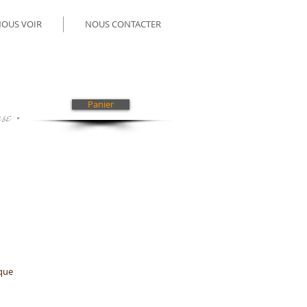
NOUS VOIR
NOUS CONTACTER
Panier
se •
èque